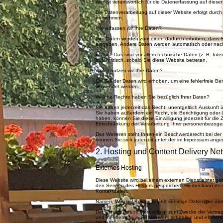
Wer ist verantwortlich für die Datenerfassung auf diese
Die Datenverarbeitung auf dieser Website erfolgt dur
entnehmen.
Wie erfassen wir Ihre Daten?
Ihre Daten werden zum einen dadurch erhoben, dass Sie 
eingeben. Andere Daten werden automatisch oder nach
erfasst. Das sind vor allem technische Daten (z. B. Int
automatisch, sobald Sie diese Website betreten.
Wofür nutzen wir Ihre Daten?
Ein Teil der Daten wird erhoben, um eine fehlerfreie B
verwendet werden.
Welche Rechte haben Sie bezüglich Ihrer Daten?
Sie haben jederzeit das Recht, unentgeltlich Auskunf
Sie haben außerdem ein Recht, die Berichtigung oder L
haben, können Sie diese Einwilligung jederzeit für di
Einschränkung der Verarbeitung Ihrer personenbezoge
Des Weiteren steht Ihnen ein Beschwerderecht bei der
können Sie sich jederzeit unter der im Impressum an
2. Hosting und Content Delivery N
Externes Hosting
Diese Website wird bei einem externen Dienstleister g
den Servern des Hosters gespeichert. Hierbei kann es
Kontaktdaten,
Namen, Webseitenzugriffe und sonstige Daten, die übe
Der Einsatz des Hosters erfolgt zum Zwecke der Vertra
und im Interesse einer sicheren, schnellen und effizient
DSGVO).