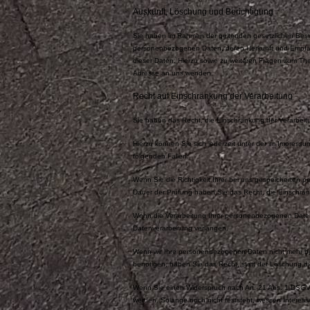
Auskunft, Löschung und Berichtigung
Sie haben im Rahmen der geltenden gesetzlichen Besti
personenbezogenen Daten, deren Herkunft und Empfän
dieser Daten. Hierzu sowie zu weiteren Fragen zum T
Adresse an uns wenden.
Recht auf Einschränkung der Verarbeitung
Sie haben das Recht, die Einschränkung der Verarbei
Hierzu können Sie sich jederzeit unter der im Impres
folgenden Fällen:
Wenn Sie die Richtigkeit Ihrer bei uns gespeicherten p
Dauer der Prüfung haben Sie das Recht, die Einschrä
Wenn die Verarbeitung Ihrer personenbezogenen Daten
Datenverarbeitung verlangen.
Wenn wir Ihre personenbezogenen Daten nicht mehr b
benötigen, haben Sie das Recht, statt der Löschung d
Wenn Sie einen Widerspruch nach Art. 21 Abs. 1 DSG
werden. Solange noch nicht feststeht, wessen Interess