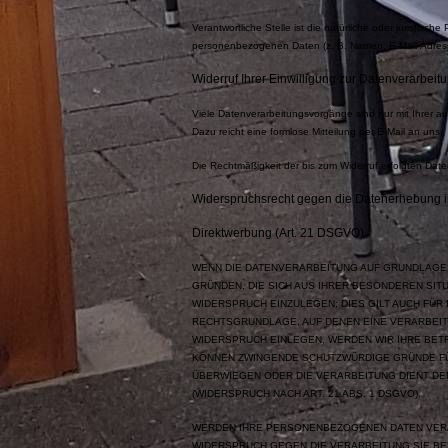
Verantwortliche Stelle ist die natürliche oder juristis
personenbezogenen Daten (z. B. Namen, E-Mail-Adress
Widerruf Ihrer Einwilligung zur Datenverarbeit
Viele Datenverarbeitungsvorgänge sind nur mit Ihrer ausd
Dazu reicht eine formlose Mitteilung per E-Mail an uns.
Die Rechtmäßigkeit der bis zum Widerruf erfolgten Date
Widerspruchsrecht gegen die Datenerhebung 
Direktwerbung (Art. 21 DSGVO)
WENN DIE DATENVERARBEITUNG AUF GRUNDLAGE VO
GRÜNDEN, DIE SICH AUS IHRER BESONDEREN SI
WIDERSPRUCH EINZULEGEN; DIES GILT AUCH FÜR 
RECHTSGRUNDLAGE, AUF DENEN EINE VERARBEIT
WIDERSPRUCH EINLEGEN, WERDEN WIR IHRE BET
KÖNNEN ZWINGENDE SCHUTZWÜRDIGE GRÜNDE FÜR
ÜBERWIEGEN ODER DIE VERARBEITUNG DIENT D
(WIDERSPRUCH NACH ART. 21 ABS. 1 DSGVO).
WERDEN IHRE PERSONENBEZOGENEN DATEN VERAR
WIDERSPRUCH GEGEN DIE VERARBEITUNG SIE 