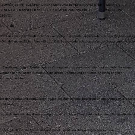
G, SOWEIT ES MIT SOLCHER DIREKTWERBUNG IN VERBINDUNG STEHT. WENN SIE
ENEN DATEN ANSCHLIESSEND NICHT MEHR ZUM ZWECKE DER DIREKTWERBUNG
DSGVO).
tsbehörde
roffenen ein Beschwerderecht bei einer Aufsichtsbehörde, insbesondere in dem Mitgliedstaat ih
des Orts des mutmaßlichen Verstoßes zu. Das Beschwerderecht besteht unbeschadet anderweitiger
.
 Einwilligung oder in Erfüllung eines Vertrags automatisiert verarbeiten, an sich oder an einen
aushändigen zu lassen. Sofern Sie die direkte Übertragung der Daten an einen anderen
technisch machbar ist.
z der Übertragung vertraulicher Inhalte, wie zum Beispiel Bestellungen oder Anfragen, die Sie 
rschlüsselung.
s die Adresszeile des Browsers von „http://“ auf „https://“ wechselt und an dem Schloss-Symbol 
können die Daten, die Sie an uns übermitteln, nicht von Dritten mitgelesen werden.