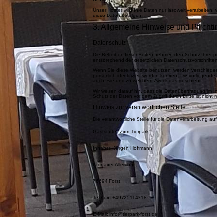
Unser Hoster wird Ihre Daten nur insoweit verarbeiten, 
diese Daten befolgen.
3. Allgemeine Hinweise und Pflicht
Datenschutz
Die Betreiber dieser Seiten nehmen den Schutz Ihrer 
entsprechend der gesetzlichen Datenschutzvorschriften
Wenn Sie diese Website benutzen, werden verschied
persönlich identifiziert werden können. Die vorliegende
auch, wie und zu welchem Zweck das geschieht.
Wir weisen darauf hin, dass die Datenübertragung im In
Schutz der Daten vor dem Zugriff durch Dritte ist nicht 
Hinweis zur verantwortlichen Stelle
Die verantwortliche Stelle für die Datenverarbeitung auf
Gaststätte "Zum Tierpark"
Inhaber: Jürgen Hoffmann
Kronauer Allee 55
76694 Forst
Telefon: +49725114218
E-Mail: info@tierpark-forst.de