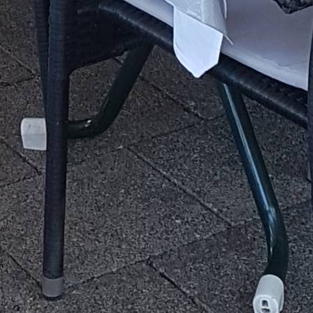
res
an
in