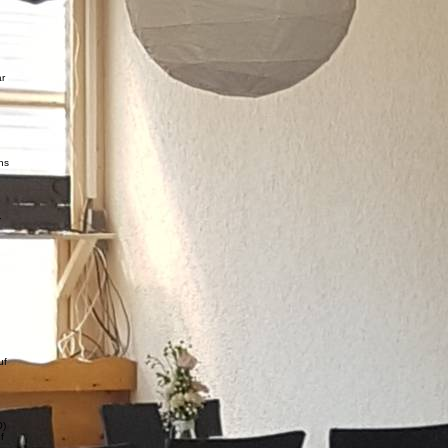
ar
ns
.
uf
O)
f