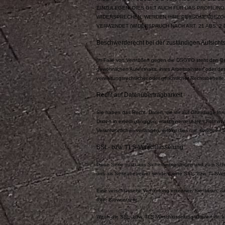
EINZULEGEN; DIES GILT AUCH FÜR DAS PROFILIN
WIDERSPRECHEN, WERDEN IHRE PERSONENBEZOG
VERWENDET (WIDERSPRUCH NACH ART. 21 ABS. 2 
Beschwerderecht bei der zuständigen Aufsich
Im Falle von Verstößen gegen die DSGVO steht den Bet
gewöhnlichen Aufenthalts, ihres Arbeitsplatzes oder 
verwaltungsrechtlicher oder gerichtlicher Rechtsbehelfe
Recht auf Datenübertragbarkeit
Sie haben das Recht, Daten, die wir auf Grundlage Ihrer
Dritten in einem gängigen, maschinenlesbaren Format 
Verantwortlichen verlangen, erfolgt dies nur, soweit es 
SSL- bzw. TLS-Verschlüsselung
Diese Seite nutzt aus Sicherheitsgründen und zum Schut
uns als Seitenbetreiber senden, eine SSL- bzw. TLSVe
Eine verschlüsselte Verbindung erkennen Sie daran, das
Ihrer Browserzeile.
Wenn die SSL- bzw. TLS-Verschlüsselung aktiviert ist, 