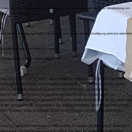
che Person, die allein oder gemeinsam mit anderen über die Zwecke und Mittel der Verarbeitung von
en o. Ä.) entscheidet.
ung
rücklichen Einwilligung möglich. Sie können eine bereits erteilte Einwilligung jederzeit widerrufe
nverarbeitung bleibt vom Widerruf unberührt.
in besonderen Fällen sowie gegen
N ART. 6 ABS. 1 LIT. E ODER F DSGVO ERFOLGT, HABEN SIE JEDERZEIT DAS RECHT, A
TUATION ERGEBEN, GEGEN DIE VERARBEITUNG IHRER PERSONENBEZOGENEN DATEN
EIN AUF DIESE BESTIMMUNGEN GESTÜTZTES PROFILING. DIE JEWEILIGE
UNG BERUHT, ENTNEHMEN SIE DIESER DATENSCHUTZERKLÄRUNG. WENN SIE
ROFFENEN PERSONENBEZOGENEN DATEN NICHT MEHR VERARBEITEN, ES SEI DENN, WIR
 DIE VERARBEITUNG NACHWEISEN, DIE IHRE INTERESSEN, RECHTE UND FREIHEITEN
ER GELTENDMACHUNG, AUSÜBUNG ODER VERTEIDIGUNG VON RECHTSANSPRÜCHEN
BEITET, UM DIREKTWERBUNG ZU BETREIBEN, SO HABEN SIE DAS RECHT, JEDERZEIT
BETREFFENDER PERSONENBEZOGENER DATEN ZUM ZWECKE DERARTIGER WERBUNG