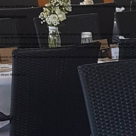
wie dies zur Erfüllung seiner Leistungspflichten erforderlich ist und unsere Weisungen in Bezug au
informationen
persönlichen Daten sehr ernst. Wir behandeln Ihre personenbezogenen Daten vertraulich und
 sowie dieser Datenschutzerklärung.
ene personenbezogene Daten erhoben. Personenbezogene Daten sind Daten, mit denen Sie
 Datenschutzerklärung erläutert, welche Daten wir erheben und wofür wir sie nutzen. Sie erläutert
ternet (z. B. bei der Kommunikation per E-Mail) Sicherheitslücken aufweisen kann. Ein lückenlose
möglich.
 dieser Website ist: