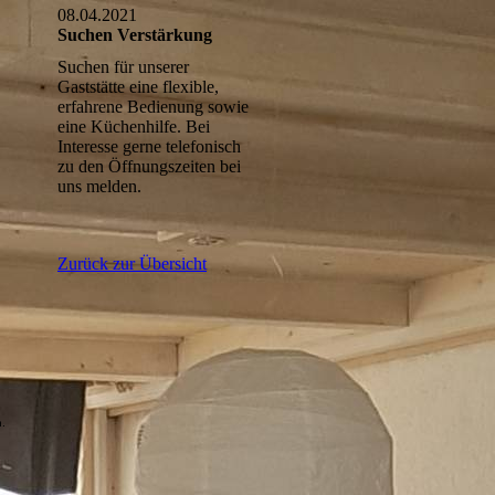
08.04.2021
Suchen Verstärkung
Suchen für unserer
Gaststätte eine flexible,
erfahrene Bedienung sowie
eine Küchenhilfe. Bei
Interesse gerne telefonisch
zu den Öffnungszeiten bei
uns melden.
Zurück zur Übersicht
n.