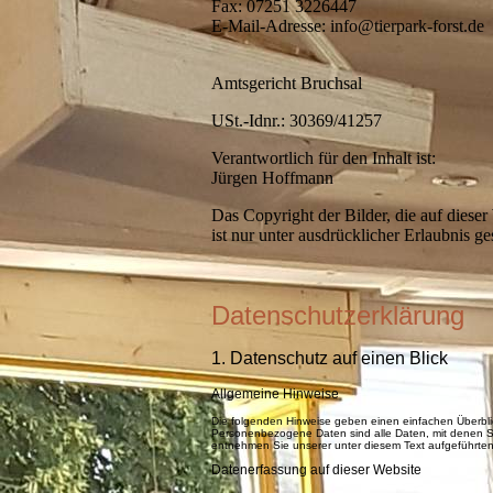
Fax: 07251 3226447
E-Mail-Adresse: info@tierpark-forst.de
Amtsgericht Bruchsal
USt.-Idnr.: 30369/41257
Verantwortlich für den Inhalt ist:
Jürgen Hoffmann
Das Copyright der Bilder, die auf dieser
ist nur unter ausdrücklicher Erlaubnis ges
Datenschutzerklärung
1. Datenschutz auf einen Blick
Allgemeine Hinweise
Die folgenden Hinweise geben einen einfachen Überbl
Personenbezogene Daten sind alle Daten, mit denen Si
entnehmen Sie unserer unter diesem Text aufgeführten
Datenerfassung auf dieser Website