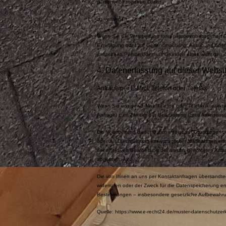
personenbezogenen Daten
zu verlangen.
Wenn Sie die Verarbeitung Ihrer personenbezogenen Da
Einwilligung oder zur Geltendmachung, Ausübung oder
juristischen Person oder aus Gründen eines wichtigen ö
4. Datenerfassung auf dieser Websi
Anfrage per E-Mail, Telefon oder Telefax
Wenn Sie uns per E-Mail, Telefon oder Telefax kontakt
Anfrage) zum Zwecke der Bearbeitung Ihres Anliegens be
Die Verarbeitung dieser Daten erfolgt auf Grundlage vo
oder zur Durchführung vorvertraglicher Maßnahmen erfor
der effektiven Bearbeitung der an uns gerichteten Anfrag
abgefragt wurde.
Die von Ihnen an uns per Kontaktanfragen übersandten 
widerrufen oder der Zweck für die Datenspeicherung en
Bestimmungen – insbesondere gesetzliche Aufbewahrun
Quelle: https://www.e-recht24.de/muster-datenschutzer