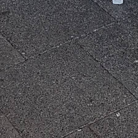
 in
die
en