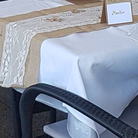
n.
US