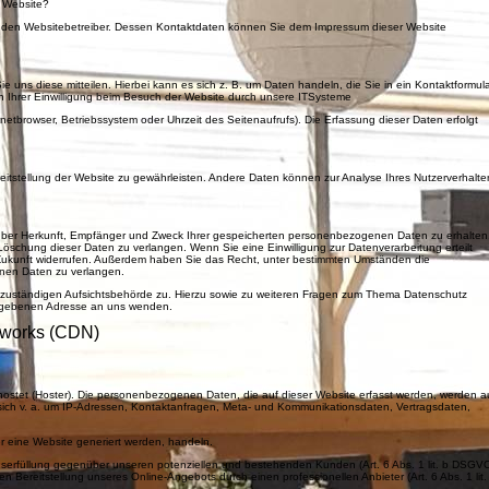
r Website?
ch den Websitebetreiber. Dessen Kontaktdaten können Sie dem Impressum dieser Website
uns diese mitteilen. Hierbei kann es sich z. B. um Daten handeln, die Sie in ein Kontaktformul
 Ihrer Einwilligung beim Besuch der Website durch unsere ITSysteme
ernetbrowser, Betriebssystem oder Uhrzeit des Seitenaufrufs). Die Erfassung dieser Daten erfolgt
ereitstellung der Website zu gewährleisten. Andere Daten können zur Analyse Ihres Nutzerverhalte
t über Herkunft, Empfänger und Zweck Ihrer gespeicherten personenbezogenen Daten zu erhalten
öschung dieser Daten zu verlangen. Wenn Sie eine Einwilligung zur Datenverarbeitung erteilt
e Zukunft widerrufen. Außerdem haben Sie das Recht, unter bestimmten Umständen die
nen Daten zu verlangen.
 zuständigen Aufsichtsbehörde zu. Hierzu sowie zu weiteren Fragen zum Thema Datenschutz
gegebenen Adresse an uns wenden.
etworks (CDN)
ehostet (Hoster). Die personenbezogenen Daten, die auf dieser Website erfasst werden, werden a
 sich v. a. um IP-Adressen, Kontaktanfragen, Meta- und Kommunikationsdaten, Vertragsdaten,
r eine Website generiert werden, handeln.
gserfüllung gegenüber unseren potenziellen und bestehenden Kunden (Art. 6 Abs. 1 lit. b DSGV
en Bereitstellung unseres Online-Angebots durch einen professionellen Anbieter (Art. 6 Abs. 1 lit. 