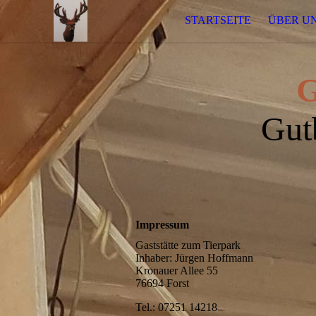
STARTSEITE
ÜBER U
G
Gut
Impressum
Gaststätte zum Tierpark
Inhaber: Jürgen Hoffmann
Kronauer Allee 55
76694 Forst
Tel.: 07251 14218