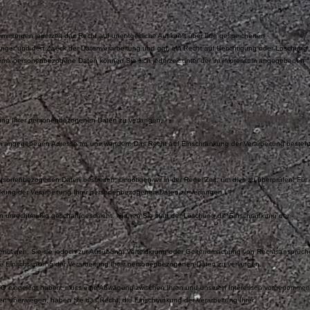
mmungen jederzeit das Recht auf unentgeltliche Auskunft über Ihre gespeicherten
ger und den Zweck der Datenverarbeitung und ggf. ein Recht auf Berichtigung oder Löschung
hema personenbezogene Daten können Sie sich jederzeit unter der im Impressum angegebenen
tung Ihrer personenbezogenen Daten zu verlangen.
sum angegebenen Adresse an uns wenden. Das Recht auf Einschränkung der Verarbeitung besteht
ersonenbezogenen Daten bestreiten, benötigen wir in der Regel Zeit, um dies zu überprüfen. Für 
nkung der Verarbeitung Ihrer personenbezogenen Daten zu verlangen.
 unrechtmäßig geschah/geschieht, können Sie statt der Löschung die Einschränkung der
enötigen, Sie sie jedoch zur Ausübung, Verteidigung oder Geltendmachung von Rechtsansprüch
ie Einschränkung der Verarbeitung Ihrer personenbezogenen Daten zu verlangen.
VO eingelegt haben, muss eine Abwägung zwischen Ihren und unseren Interessen vorgenommen
en überwiegen, haben Sie das Recht, die Einschränkung der Verarbeitung Ihrer