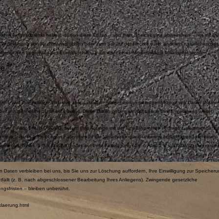
ten eingeschränkt haben, dürfen diese Daten – von ihrer Speicherung abgesehen – nur mit Ihr
 Verteidigung von Rechtsansprüchen oder zum Schutz der Rechte einer anderen natürlichen ode
ffentlichen Interesses der Europäischen Union oder eines Mitgliedstaats verarbeitet werden.
te
ieren, wird Ihre Anfrage inklusive aller daraus hervorgehenden personenbezogenen Daten (Name,
i uns gespeichert und verarbeitet. Diese Daten geben wir nicht ohne Ihre Einwilligung weiter.
n Art. 6 Abs. 1 lit. b DSGVO, sofern Ihre Anfrage mit der Erfüllung eines Vertrags zusammenhängt
derlich ist. In allen übrigen Fällen beruht die Verarbeitung auf unserem berechtigten Interesse 
en (Art. 6 Abs. 1 lit. f DSGVO) oder auf Ihrer Einwilligung (Art. 6 Abs. 1 lit. a DSGVO) sofern die
Daten verbleiben bei uns, bis Sie uns zur Löschung auffordern, Ihre Einwilligung zur Speicher
tfällt (z. B. nach abgeschlossener Bearbeitung Ihres Anliegens). Zwingende gesetzliche
gsfristen – bleiben unberührt.
klaerung.html