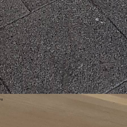
er
r
an
se
ung