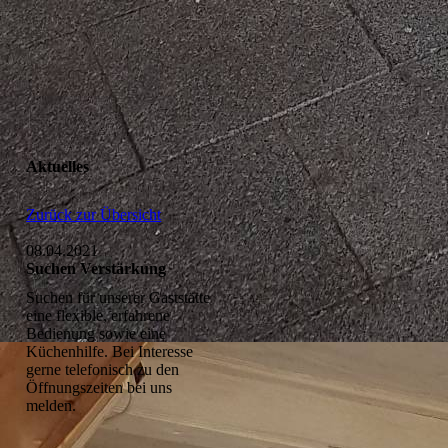
Aktuelles
Zurück zur Übersicht
08.04.2021
Suchen Verstärkung
Suchen für unserer Gaststätte
eine flexible, erfahrene
Bedienung sowie eine
Küchenhilfe. Bei Interesse
gerne telefonisch zu den
Öffnungszeiten bei uns
melden.