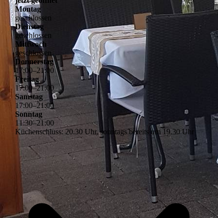
jetzt geöffnet
Montag
geschlossen
Dienstag
geschlossen
Mittwoch
geschlossen
Donnerstag
17
:
00
–
21
:
00
Freitag
17
:
00
–
21
:
00
Samstag
17
:
00
–
21
:
00
Sonntag
11
:
30
–
21
:
00
Küchenschluss: 20.30 Uhr, sonntags bereits um 19.30 Uhr