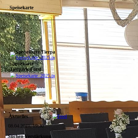
Speisekarte
Speisekarte Tierpark-Forst
Speisekarte_2025.pdf
(112.33KB)
Speisekarte
Tierpark-Forst
Speisekarte_2025.pdf
(112.33KB)
Aktuelles
08.04.2021, 19:30
Suchen Verstärkung