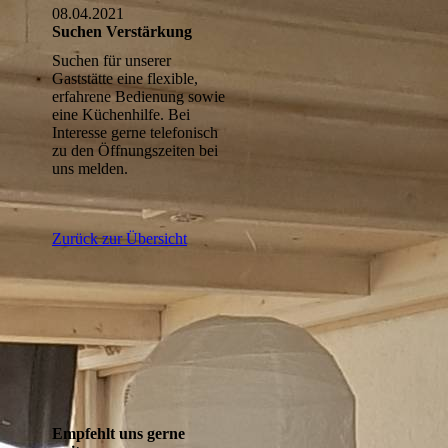
08.04.2021
Suchen Verstärkung
Suchen für unserer
Gaststätte eine flexible,
erfahrene Bedienung sowie
eine Küchenhilfe. Bei
Interesse gerne telefonisch
zu den Öffnungszeiten bei
uns melden.
Zurück zur Übersicht
Empfehlt uns gerne