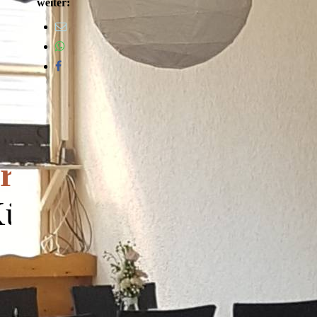
weiter:
ark
Küche