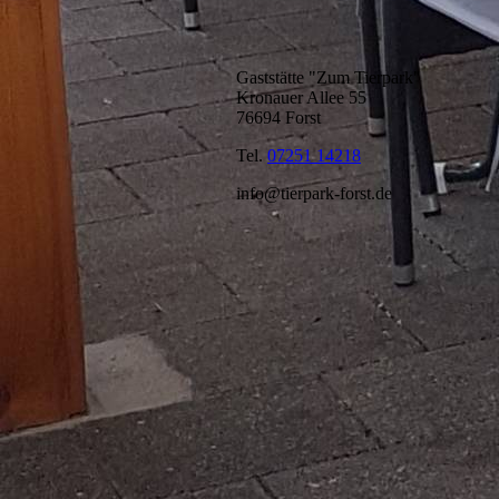
Gaststätte "Zum Tierpark"
Kronauer Allee 55
76694 Forst
Tel.
07251 14218
info@tierpark-forst.de