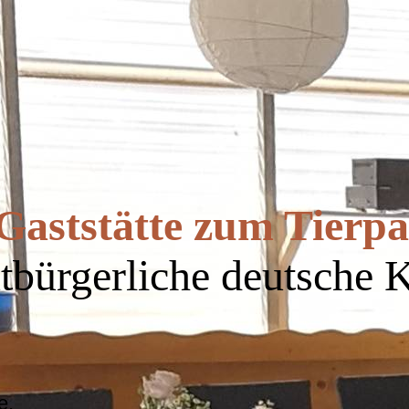
Gaststätte zum Tierp
tbürgerliche deutsche 
e,