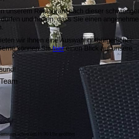
e in unserem Restaurant nach dieser schwierige
 dürfen und hoffen, dass Sie einen angenehm
n.
ieten wir Ihnen eine Auswahl gutbürgerlicher
 Gerne können Sie
hier
einen Blick auf unsere
esund!
 Team
amstags schon um 11:30 Uhr geöffnet