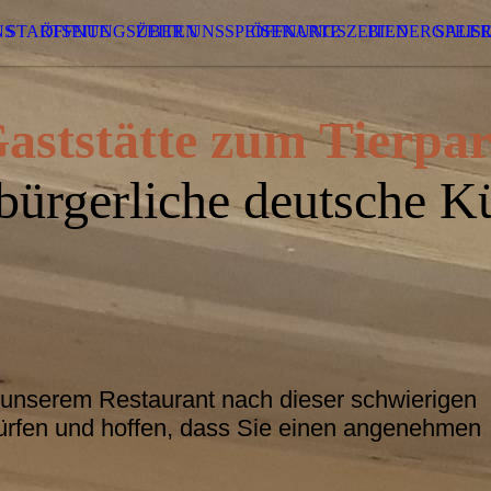
NS
STARTSEITE
ÖFFNUNGSZEITEN
ÜBER UNS
SPEISEKARTE
ÖFFNUNGSZEITEN
BILDERGALER
SPEIS
aststätte zum Tierpa
bürgerliche deutsche K
,
in unserem Restaurant nach dieser schwierigen
ürfen und hoffen, dass Sie einen angenehmen