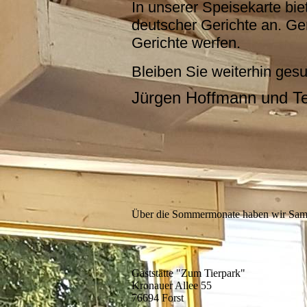
In unserer Speisekarte bie
deutscher Gerichte an. G
Gerichte werfen.
Bleiben Sie weiterhin ges
Jürgen Hoffmann und 
Über die Sommermonate haben wir Sams
Gaststätte "Zum Tierpark"
Kronauer Allee 55
76694 Forst