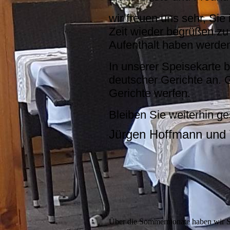
wir freuen uns sehr, Si
Zeit wieder begrüßen zu
Aufenthalt haben werde
In unserer Speisekarte b
deutscher Gerichte an.
Gerichte werfen.
Bleiben Sie weiterhin g
Jürgen Hoffmann und
Über die Sommermonate haben wir S