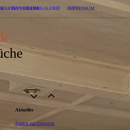
IE
EKARTE
IMPRESSUM
BILDERGALERIE
IMPRESSUM
rk
üche
Aktuelles
Zurück zur Übersicht