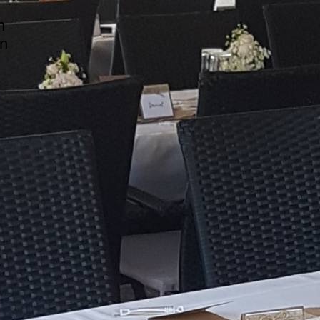
n
en
Empfehlt uns gerne
weiter: