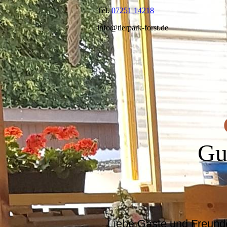
Tel.
07251 14218
info@tierpark-forst.de
Gu
Liebe Gäste und Freund