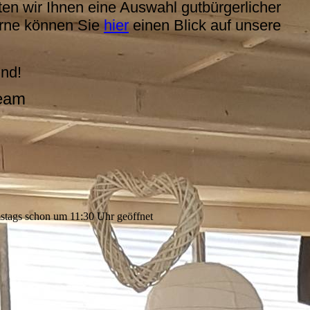
ten wir Ihnen eine Auswahl gutbürgerlicher
erne können Sie
hier
einen Blick auf unsere
und!
Team
tags schon um 11:30 Uhr geöffnet