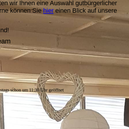
ten wir Ihnen eine Auswahl gutbürgerlicher
erne können Sie
hier
einen Blick auf unsere
und!
Team
tags schon um 11:30 Uhr geöffnet