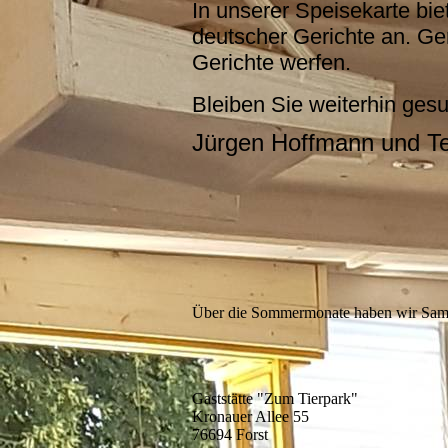
In unserer Speisekarte bie
deutscher Gerichte an. G
Gerichte werfen.
Bleiben Sie weiterhin ges
Jürgen Hoffmann und 
Über die Sommermonate haben wir Sams
Gaststätte "Zum Tierpark"
Kronauer Allee 55
76694 Forst