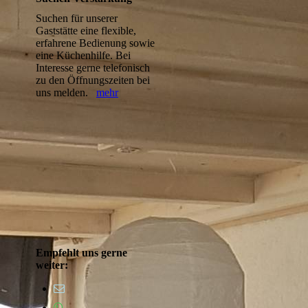
Suchen für unserer
Gaststätte eine flexible,
erfahrene Bedienung sowie
eine Küchenhilfe. Bei
Interesse gerne telefonisch
zu den Öffnungszeiten bei
uns melden.
mehr
Empfehlt uns gerne
weiter: